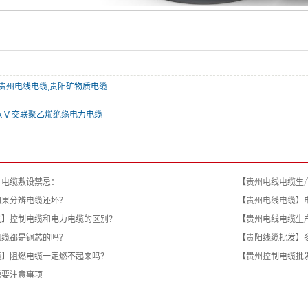
贵州电线电缆,贵阳矿物质电缆
1k V 交联聚乙烯绝缘电力电缆
】电缆敷设禁忌：
【贵州电线电缆生
如果分辨电缆还坏？
【贵州电线电缆】
发】控制电缆和电力电缆的区别？
【贵州电线电缆生
电缆都是铜芯的吗？
【贵阳线缆批发】
缆】阻燃电缆一定燃不起来吗？
【贵州控制电缆批
需要注意事项