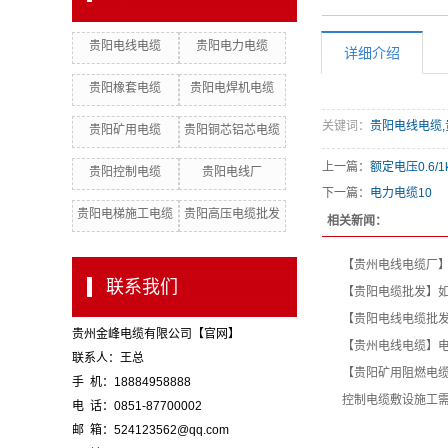
贵阳电线电缆
贵阳电力电缆
详细介绍
贵阳橡套电缆
贵阳电焊机电缆
关键词：
贵阳电线电缆,
贵阳矿用电缆
贵阳铜芯铝芯电缆
上一篇：
额定电压0.6/
贵阳控制电缆
贵阳电线厂
下一篇：
电力电缆10
贵阳电梯施工电缆
贵阳高压电缆批发
相关新闻：
【贵州电线电缆厂
联系我们
【贵阳电缆批发】
【贵阳电线电缆批
贵州金峰电缆有限公司【官网】
【贵州电线电缆】
联系人：王总
【贵阳矿用阻燃电
手 机：18884958888
控制电缆敷设施工
电 话：0851-87700002
邮 箱：524123562@qq.com