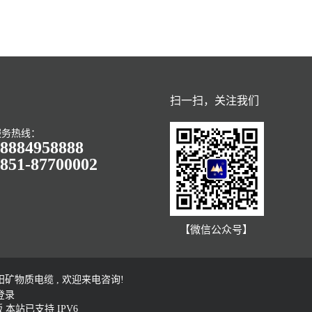
扫一扫，关注我们
服务热线：
8884958888
851-87700002
【微信公众号】
物质电缆 , 欢迎来电咨询!
登录
版
本站已支持 IPV6